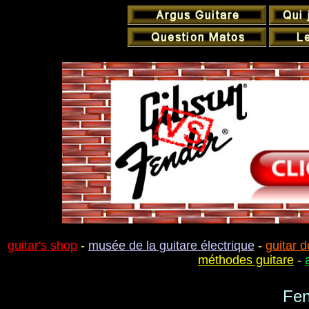
guitar's shop
-
musée de la guitare électrique
-
guitar d
méthodes guitare
-
Fen