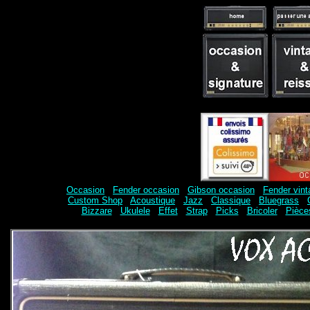
Occasion
-
Fender occasion
-
Gibson occasion
-
Fender vint
Custom Shop
-
Acoustique
-
Jazz
-
Classique
-
Bluegrass
-
Bizzare
-
Ukulele
-
Effet
-
Strap
-
Picks
-
Bricoler
-
Pièce