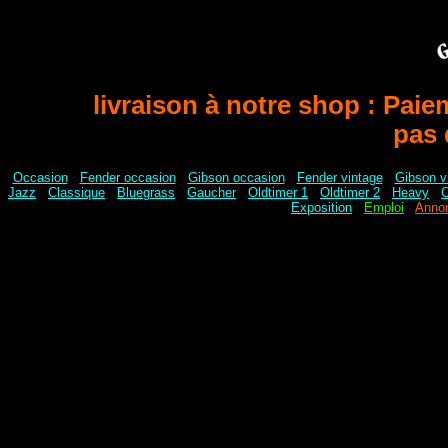
livraison à notre shop : Paie
pas 
Occasion
-
Fender occasion
-
Gibson occasion
-
Fender vintage
-
Gibson v
Jazz
-
Classique
-
Bluegrass
-
Gaucher
-
Oldtimer 1
-
Oldtimer 2
-
Heavy
-
C
Exposition
-
Emploi
-
Annon